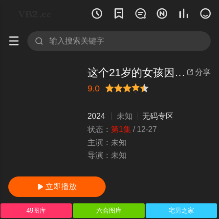








这个21岁的女孩因为想第一次做爱而发情，而且刚刚学会如何做爱，她被迫用大量的射精和攻势使自己发育不全的子宫开花。
分享

9.0
很差
较差
还行
推荐
力荐
2024
未知
无码专区
状态：
第1集
/
12-27
主演：
未知
导演：
未知
立即播放

49图库
六合图库
宅男之家