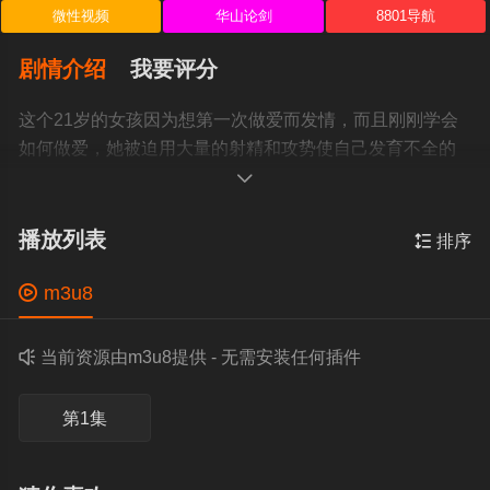
微性视频
华山论剑
8801导航
剧情介绍
我要评分
这个21岁的女孩因为想第一次做爱而发情，而且刚刚学会
如何做爱，她被迫用大量的射精和攻势使自己发育不全的
子宫开花。

播放列表

排序

m3u8

当前资源由m3u8提供 - 无需安装任何插件
第1集