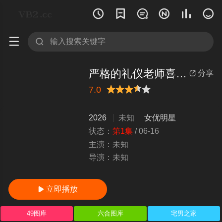








严格的礼仪老师喜欢低俗的性行为吗？ Ogeretsu潮吹浸渍礼仪课程苍井由里香 葵百合香 ディープス
分享

7.0
很差
较差
还行
推荐
力荐
2026
未知
女优明星
状态：
第1集
/
06-16
主演：
未知
导演：
未知
立即播放

49图库
六合图库
宅男之家