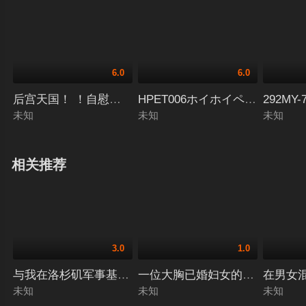
6.0
6.0
后宫天国！ ！自慰俱乐部1 愛瀬ゆうり,如月りいさ,若宮はず
HPET006ホイホイペット6素人
292MY
未知
未知
未知
相关推荐
3.0
1.0
与我在洛杉矶军事基地遇见的美国士兵发生性关系梅根 (28) 
一位大胸已婚妇女的纯粹爱情，爱上了
在男女混
未知
未知
未知