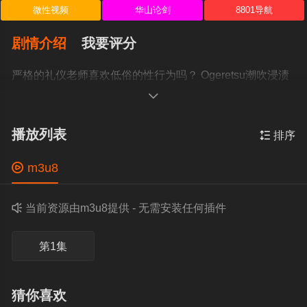
微性视频
华山论剑
8801导航
剧情介绍
我要评分
严格的礼仪老师喜欢低俗的性行为吗？ Ogeretsu潮吹浸渍
礼仪课程苍井由里香 葵百合香 ディープス

播放列表

排序

m3u8

当前资源由m3u8提供 - 无需安装任何插件
第1集
猜你喜欢