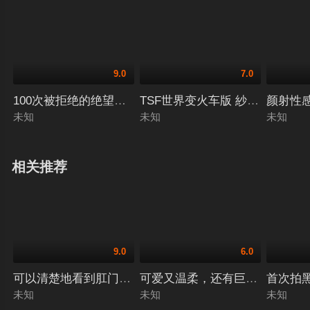
9.0
7.0
TSF世界变火车版 紗々原ゆり,羽
颜射性感
未知
未知
未知
相关推荐
9.0
6.0
可以清楚地看到肛门上的皱纹数量！ 无马赛 有村のぞみ,安藤
可爱又温柔，还有巨乳。勃起后立
首次拍黑
未知
未知
未知