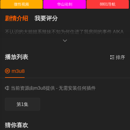
微性视频
华山论剑
8801导航
剧情介绍
我要评分
不认识的大姐姐系辣妹不知为何住进了我房间的事件 AIKA
NACR-992

播放列表

排序

m3u8

当前资源由m3u8提供 - 无需安装任何插件
第1集
猜你喜欢