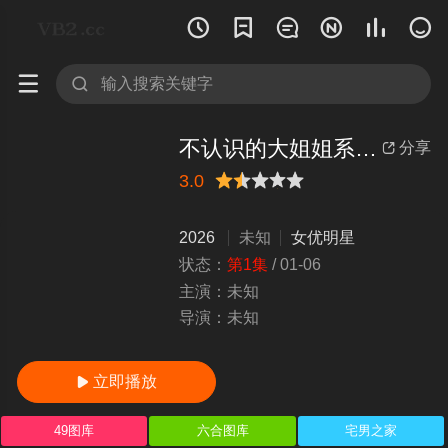








不认识的大姐姐系辣妹不知为何住进了我房间的事件 AIKA NACR-992
分享

3.0
很差
较差
还行
推荐
力荐
2026
未知
女优明星
状态：
第1集
/
01-06
主演：
未知
导演：
未知
立即播放

49图库
六合图库
宅男之家